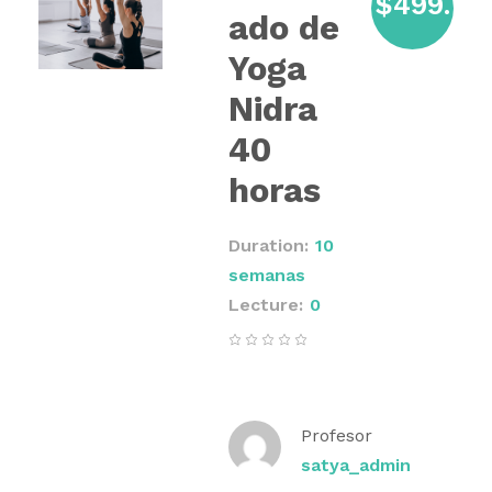
$499.
ado de
Yoga
00
Nidra
40
horas
Duration
10
semanas
Lecture
0
Profesor
satya_admin