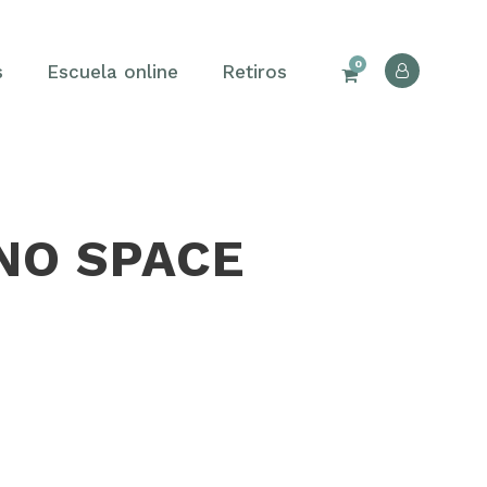
0
s
Escuela online
Retiros
NO SPACE