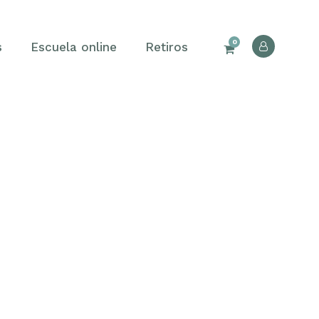
0
s
Escuela online
Retiros